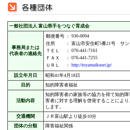
一般社団法人 富山県手をつなぐ育成会
930-0094
郵便番号
：
住所
：
富山市安住町5番21号 サ
事務局または
076-441-7161
ＴＥＬ
：
代表者の連絡先
076-441-7255
ＦＡＸ
：
http://toyamaikusei.jp/
ＵＲＬ
：
設立年月日
昭和41年4月18日
目的
知的障害者福祉
知的障害者の家族等の協力を得て知的障
活動内容
害者に対する理解を啓発することにより
します。
交通機関
ＪＲ富山駅より徒歩10分
団体の分類
障害福祉関係