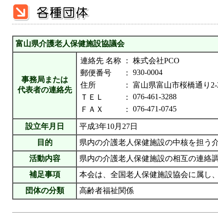
富山県介護老人保健施設協議会
連絡先 名称
：
株式会社PCO
930-0004
郵便番号
：
事務局または
住所
：
富山県富山市桜橋通り2-
代表者の連絡先
076-461-3288
ＴＥＬ
：
076-471-0745
ＦＡＸ
：
設立年月日
平成3年10月27日
目的
県内の介護老人保健施設の中核を担う
活動内容
県内の介護老人保健施設の相互の連絡
補足事項
本会は、全国老人保健施設協会に属し
団体の分類
高齢者福祉関係